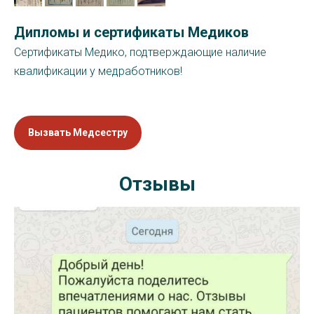
Ди
пломы и сертификаты Медиков
Сертификаты Медико, подтверждающие наличие
квалификации у медработников!
The Garden contains 50 different gardens and plant collections. There is a
serene cascade waterfall, as well as wetlands and a 50-acre (20 ha) tract of
original, never-logged, old-growth New York forest.
Вызвать Медсестру
Отзывы